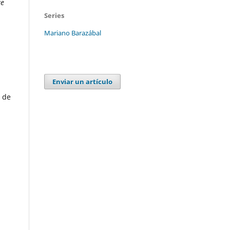
ve
Series
Mariano Barazábal
Enviar un artículo
s de