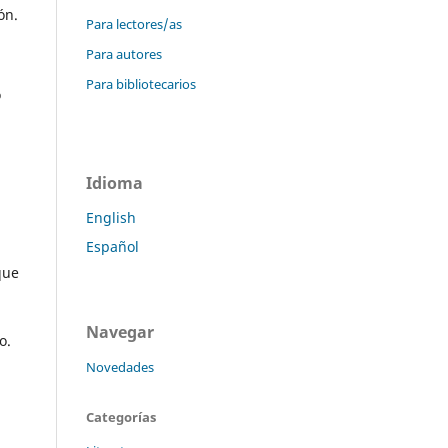
ón.
Para lectores/as
Para autores
Para bibliotecarios
o
Idioma
English
Español
que
Navegar
ño.
Novedades
Categorías