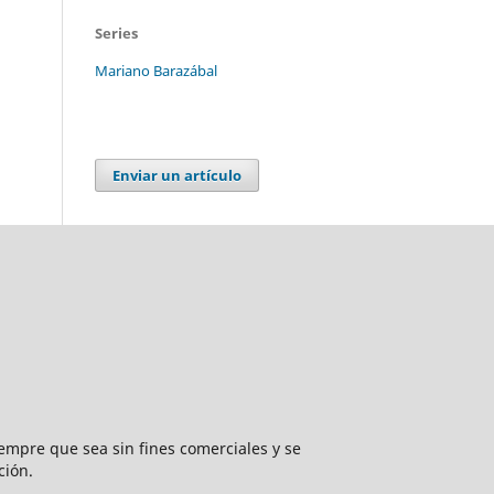
Series
Mariano Barazábal
Enviar un artículo
mpre que sea sin fines comerciales y se
ción.