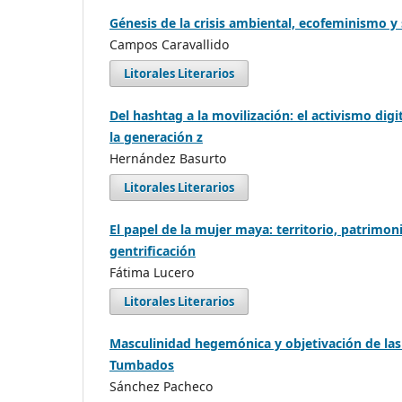
Génesis de la crisis ambiental, ecofeminismo y
Campos Caravallido
Litorales Literarios
Del hashtag a la movilización: el activismo digi
la generación z
Hernández Basurto
Litorales Literarios
El papel de la mujer maya: territorio, patrimon
gentrificación
Fátima Lucero
Litorales Literarios
Masculinidad hegemónica y objetivación de las
Tumbados
Sánchez Pacheco