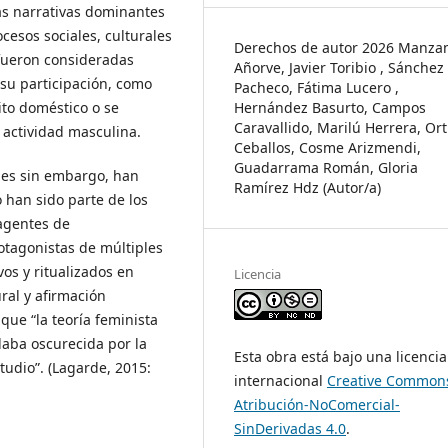
las narrativas dominantes
cesos sociales, culturales
Derechos de autor 2026 Manza
 fueron consideradas
Añorve, Javier Toribio , Sánchez
; su participación, como
Pacheco, Fátima Lucero ,
Hernández Basurto, Campos
ito doméstico o se
Caravallido, Marilú Herrera, Ort
 actividad masculina.
Ceballos, Cosme Arizmendi,
Guadarrama Román, Gloria
des sin embargo, han
Ramírez Hdz (Autor/a)
 han sido parte de los
 agentes de
otagonistas de múltiples
vos y ritualizados en
Licencia
ral y afirmación
 que “la teoría feminista
laba oscurecida por la
Esta obra está bajo una licencia
studio”. (Lagarde, 2015:
internacional
Creative Common
Atribución-NoComercial-
SinDerivadas 4.0
.