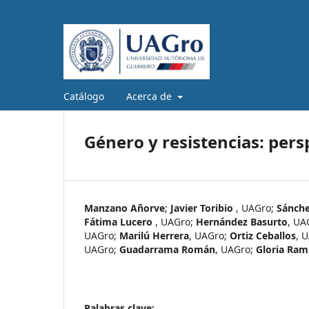
Catálogo
Acerca de
Género y resistencias: per
Manzano Añorve
;
Javier Toribio
,
UAGro
;
Sánche
Fátima Lucero
,
UAGro
;
Hernández Basurto
,
UA
UAGro
;
Marilú Herrera
,
UAGro
;
Ortiz Ceballos
,
U
UAGro
;
Guadarrama Román
,
UAGro
;
Gloria Ram
Palabras clave: