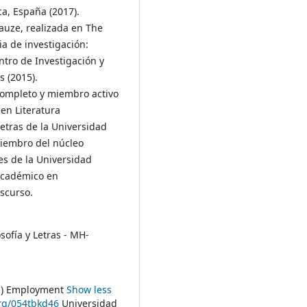
a, España (2017).
rauze, realizada en The
ia de investigación:
ntro de Investigación y
 (2015).
completo y miembro activo
en Literatura
etras de la Universidad
miembro del núcleo
s de la Universidad
Académico en
iscurso.
sofía y Letras - MH-
ras) Employment
Show less
org/054tbkd46
Universidad