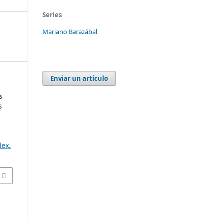
Series
Mariano Barazábal
Enviar un artículo
s
s
dex.