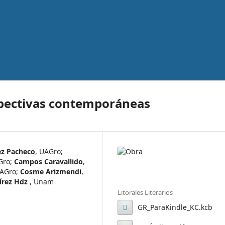
spectivas contemporáneas
z Pacheco
,
UAGro
;
Gro
;
Campos Caravallido
,
AGro
;
Cosme Arizmendi
,
írez Hdz
,
Unam
Litorales Literarios
GR_ParaKindle_KC.kcb
GR_