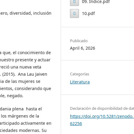
09. Índice.pdf
Par
09.
ero, diversidad, inclusión
10.pdf
aKi
Índi
10.p
ndl
ce.p
df
e_K
df
Publicado
C.kc
April 6, 2026
ra que, el conocimiento de
b
nuestro presente y actuar
reció una nueva veta
Categorías
. (2015). Ana Lau Jaiven
ria de las mujeres se
Literatura
mientos, considerando que
ible, negado.
Declaración de disponibilidad de da
adania plena hasta el
e los márgenes de la
https://doi.org/10.5281/zenodo
participado activamente en
62256
sociedades modernas. Su